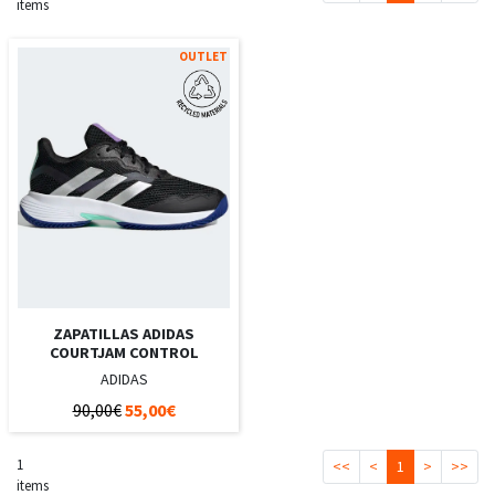
items
OUTLET
ZAPATILLAS ADIDAS
COURTJAM CONTROL
ADIDAS
90,00€
55,00€
1
<<
<
1
>
>>
items