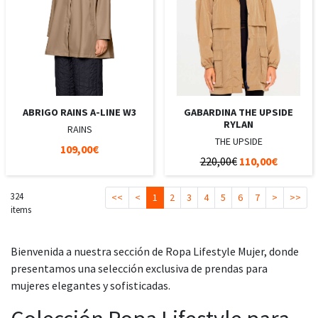
ABRIGO RAINS A-LINE W3
GABARDINA THE UPSIDE
RYLAN
RAINS
THE UPSIDE
109,00€
220,00€
110,00€
324
<<
<
1
2
3
4
5
6
7
>
>>
items
Bienvenida a nuestra sección de Ropa Lifestyle Mujer, donde
presentamos una selección exclusiva de prendas para
mujeres elegantes y sofisticadas.