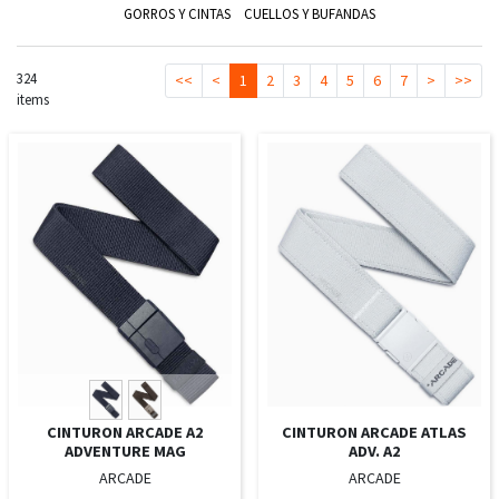
GORROS Y CINTAS
CUELLOS Y BUFANDAS
324
<<
<
1
2
3
4
5
6
7
>
>>
items
CINTURON ARCADE A2
CINTURON ARCADE ATLAS
ADVENTURE MAG
ADV. A2
ARCADE
ARCADE