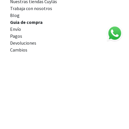
Nuestras tiendas Cuylás
Trabaja con nosotros
Blog
Guia de compra
Envío
Pagos
Devoluciones
Cambios
Atención al cliente
Contactar
info@cuylas.com
932 17 21 90
Agosto
Lunes a Jueves: 9:00 - 16:30 h.
Viernes: 9:00 - 15:00 h.
Síguenos