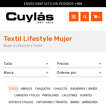
ENVÍO GRATUITO EN PEDIDOS +49€
0
Textil Lifestyle Mujer
Mujer
Lifestyle
Textil
Talla
Precios
Marca
Ordenar por
TODOS
ABRIGOS
CHAQUETAS
CHALECOS
SUDADERAS Y JERSÉIS
CAMISETAS Y POLOS
PANTALONES
CALCETINES
GUANTES
VESTIDOS Y FALDAS
CINTURONES Y TIRANTES
BIKINIS
BAÑADORES