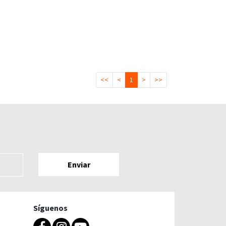
<<
<
1
>
>>
Síguenos