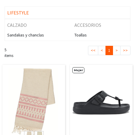
LIFESTYLE
CALZADO
ACCESORIOS
Sandalias y chanclas
Toallas
5
<<
<
1
>
>>
items
Mujer