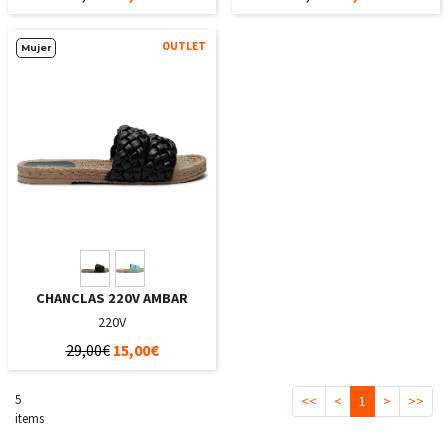
OUTLET
Mujer
CHANCLAS 220V AMBAR
220V
29,00€
15,00€
5
<<
<
1
>
>>
items