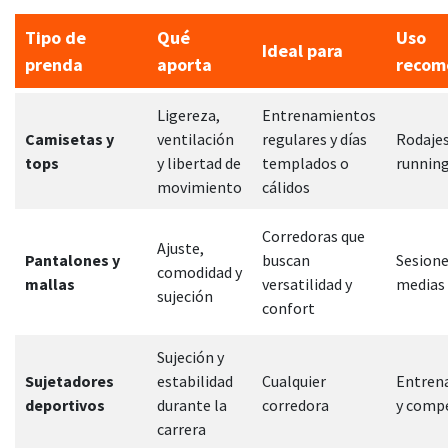
Tipo de
Qué
Uso
Ideal para
prenda
aporta
recom
Ligereza,
Entrenamientos
Camisetas y
ventilación
regulares y días
Rodajes
tops
y libertad de
templados o
running
movimiento
cálidos
Corredoras que
Ajuste,
Pantalones y
buscan
Sesione
comodidad y
mallas
versatilidad y
medias 
sujeción
confort
Sujeción y
Sujetadores
estabilidad
Cualquier
Entren
deportivos
durante la
corredora
y comp
carrera