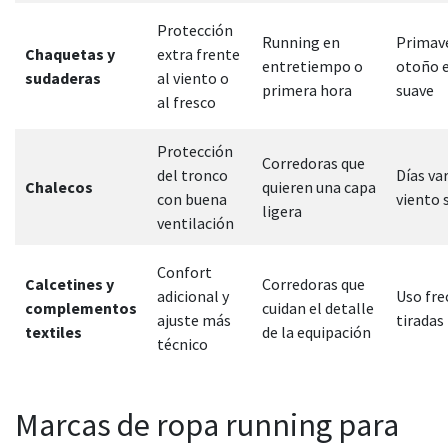
Protección
Running en
Primav
Chaquetas y
extra frente
entretiempo o
otoño e
sudaderas
al viento o
primera hora
suave
al fresco
Protección
Corredoras que
del tronco
Días va
Chalecos
quieren una capa
con buena
viento 
ligera
ventilación
Confort
Calcetines y
Corredoras que
adicional y
Uso fre
complementos
cuidan el detalle
ajuste más
tiradas
textiles
de la equipación
técnico
Marcas de ropa running para