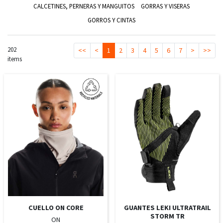
CALCETINES, PERNERAS Y MANGUITOS
GORRAS Y VISERAS
GORROS Y CINTAS
202
<<
<
1
2
3
4
5
6
7
>
>>
items
CUELLO ON CORE
GUANTES LEKI ULTRATRAIL
STORM TR
ON