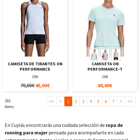
CAMISETA DE TIRANTES ON
CAMISETA ON
PERFORMANCE
PERFORMANCE-T
ON
ON
70,00€
45,00€
80,00€
202
<<
<
1
2
3
4
5
6
7
>
>>
items
En Cuylás encontrarás una cuidada selección de
ropa de
running para mujer
pensada para acompañarte en cada
entrenamiento, tanto si sales a correr de forma ocasional