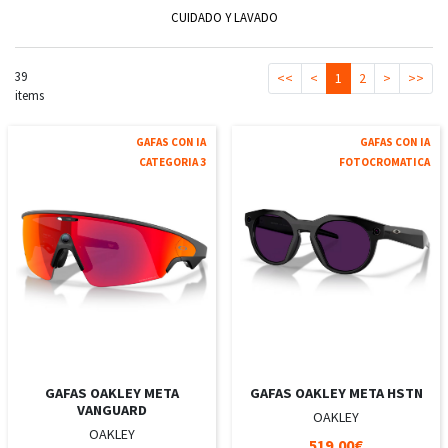
CUIDADO Y LAVADO
39
<<
<
1
2
>
>>
items
GAFAS CON IA
GAFAS CON IA
CATEGORIA 3
FOTOCROMATICA
GAFAS OAKLEY META
GAFAS OAKLEY META HSTN
VANGUARD
OAKLEY
OAKLEY
519,00€