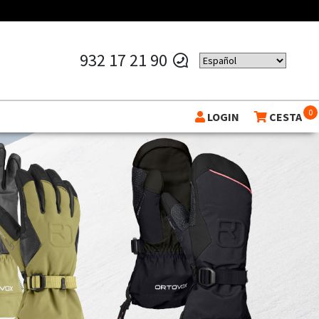
932 17 21 90
0
LOGIN
CESTA