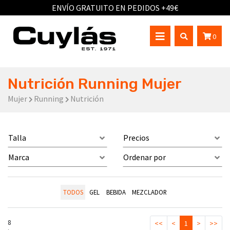
ENVÍO GRATUITO EN PEDIDOS +49€
0
Nutrición Running Mujer
Mujer
Running
Nutrición
Talla
Precios
Marca
Ordenar por
TODOS
GEL
BEBIDA
MEZCLADOR
8
<<
<
1
>
>>