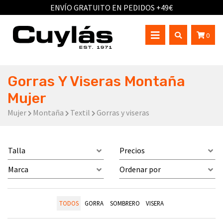
ENVÍO GRATUITO EN PEDIDOS +49€
0
Gorras Y Viseras Montaña
Mujer
Mujer
Montaña
Textil
Gorras y viseras
Talla
Precios
Marca
Ordenar por
TODOS
GORRA
SOMBRERO
VISERA