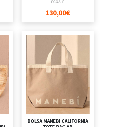
ECOALF
130,00€
BOLSA MANEBI CALIFORNIA
#V
TOTE BAG #B