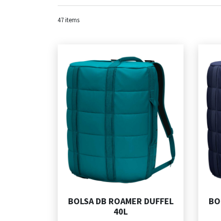
47
items
BOLSA DB ROAMER DUFFEL
BO
40L