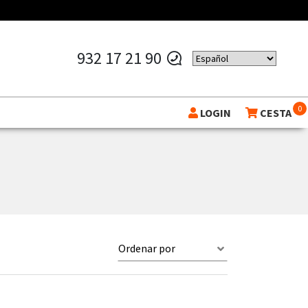
932 17 21 90
0
LOGIN
CESTA
Ordenar por