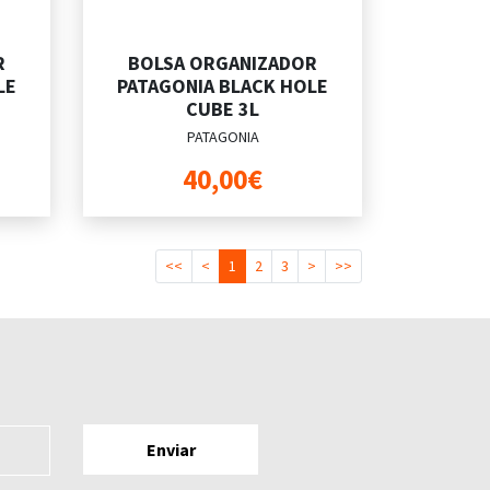
R
BOLSA ORGANIZADOR
LE
PATAGONIA BLACK HOLE
CUBE 3L
PATAGONIA
40,00€
<<
<
1
2
3
>
>>