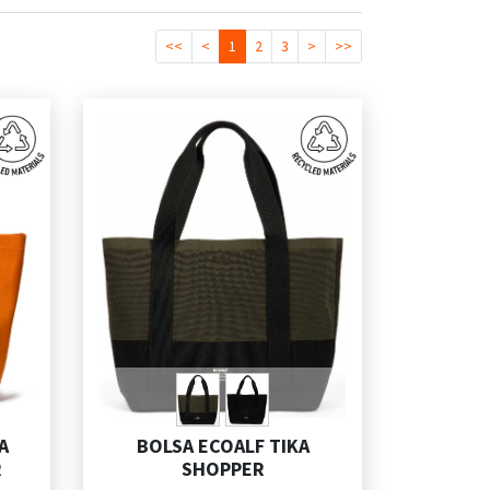
<<
<
1
2
3
>
>>
A
BOLSA ECOALF TIKA
R
SHOPPER