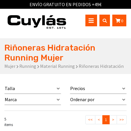
ENVÍO GRATUITO EN PEDIDOS +49€
0
Riñoneras Hidratación
Running Mujer
Mujer
Running
Material Running
Riñoneras Hidratación
Talla
Precios
Marca
Ordenar por
5
<<
<
1
>
>>
items