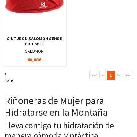
CINTURON SALOMON SENSE
PRO BELT
SALOMON
40,00€
5
<<
<
1
>
>>
items
Riñoneras de Mujer para
Hidratarse en la Montaña
Lleva contigo tu hidratación de
manera cómoda y práctica