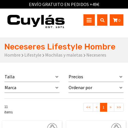
ENVÍO GRATUITO EN PEDIDOS +49€
0
Neceseres Lifestyle Hombre
Hombre
Lifestyle
Mochilas y maletas
Neceseres
Talla
Precios
Marca
Ordenar por
11
<<
<
1
>
>>
items