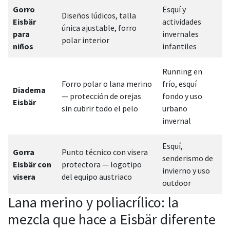
Gorro
Esquí y
Diseños lúdicos, talla
Eisbär
actividades
única ajustable, forro
para
invernales
polar interior
niños
infantiles
Running en
Forro polar o lana merino
frío, esquí
Diadema
— protección de orejas
fondo y uso
Eisbär
sin cubrir todo el pelo
urbano
invernal
Esquí,
Gorra
Punto técnico con visera
senderismo de
Eisbär con
protectora — logotipo
invierno y uso
visera
del equipo austriaco
outdoor
Lana merino y poliacrílico: la
mezcla que hace a Eisbär diferente