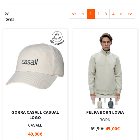
68
<<
<
1
2
3
4
>
>>
items
GORRA CASALL CASUAL
FELPA BORN LOWA
LOGO
BORN
CASALL
69,90€
45,00€
49,90€