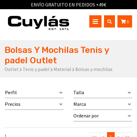
ENVÍO GRATUITO EN PEDIDOS +49€
0
Bolsas Y Mochilas Tenis y
padel Outlet
Outlet
Tenis y padel
Material
Bolsas y mochilas
Perfil
Talla
Precios
Marca
Ordenar por
1
<<
<
1
>
>>