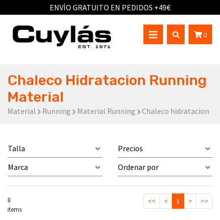
ENVÍO GRATUITO EN PEDIDOS +49€
0
Chaleco Hidratacion Running
Material
Material
Running
Material Running
Chaleco hidratacion
Talla
Precios
Marca
Ordenar por
8
<<
<
1
>
>>
items