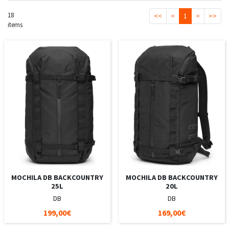
18
<<
<
1
>
>>
items
MOCHILA DB BACKCOUNTRY
MOCHILA DB BACKCOUNTRY
25L
20L
DB
DB
199,00€
169,00€