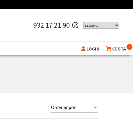
932 17 21 90
0
LOGIN
CESTA
Ordenar por