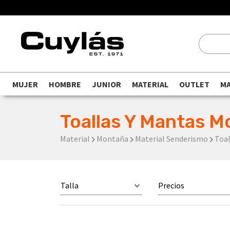
MUJER
HOMBRE
JUNIOR
MATERIAL
OUTLET
M
Toallas Y Mantas M
Material
Montaña
Material Senderismo
Toal
Talla
Precios