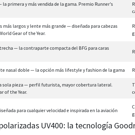
— la primera y más vendida de la gama. Premio Runner's
R
c
 más largos y lente más grande — diseñada para cabezas
R
orld Gear of the Year.
g
recha — la contraparte compacta del BFG para caras
R
e nasal doble — la opción más lifestyle y fashion de la gama
R
ola pieza — perfil futurista, mayor cobertura lateral.
T
 of the Year.
c
C
señada para cualquier velocidad e inspirada en la aviación
g
 polarizadas UV400: la tecnología Good