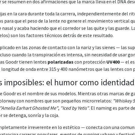
r se resumen en dos afirmaciones que la marca lleva en el DNA des
jas en la cara durante toda la carrera, independientemente del ritm
os para que el peso de la lente no genere el movimiento vertical q
 nasal y acaba haciendo que el corredor se las quite y las guarde. La
os) son los factores técnicos detrás de este resultado.
icado en las zonas de contacto con la nariz y las sienes — las supe
cluso cuando la transpiración es intensa, sin necesidad de usar go
fas Goodr tienen lentes
polarizadas
con protección
UV400
— el es
de longitud de onda entre 315 y 400 nanómetros que las lentes con
s imposibles: el humor como identida
de Goodr es el nombre de sus modelos. Mientras otras marcas de g
colorway con nombres que son pequeños microrrelatos:
"Whiskey S
"Amelia Earhart Ghosted Me"
,
"Iced by Yetis"
. El naming es parte d
r se detenga, sonría y la coja.
ompletamente irreverente en lo estético — conecta con una comunid
trocina carreras populares, eventos de running urbano y festivale