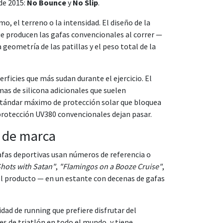
de 2015:
No Bounce
y
No Slip
.
o, el terreno o la intensidad. El diseño de la
ue producen las gafas convencionales al correr —
 geometría de las patillas y el peso total de la
rficies que más sudan durante el ejercicio. El
mas de silicona adicionales que suelen
tándar máximo de protección solar que bloquea
 protección UV380 convencionales dejan pasar.
d de marca
afas deportivas usan números de referencia o
hots with Satan"
,
"Flamingos on a Booze Cruise"
,
el producto — en un estante con decenas de gafas
ad de running que prefiere disfrutar del
s de triatlón en todo el mundo, y tiene