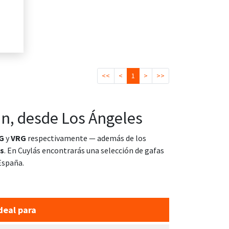
<<
<
1
>
>>
an, desde Los Ángeles
G
y
VRG
respectivamente — además de los
es
. En Cuylás encontrarás una selección de
gafas
España.
deal para