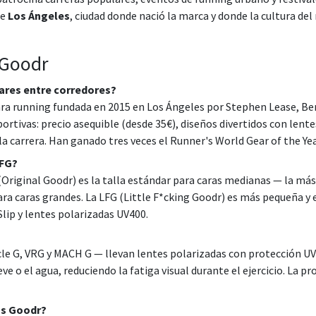
de
Los Ángeles
, ciudad donde nació la marca y donde la cultura de
 Goodr
ares entre corredores?
ra running fundada en 2015 en Los Ángeles por Stephen Lease, Ben
ortivas: precio asequible (desde 35€), diseños divertidos con lent
a carrera. Han ganado tres veces el Runner's World Gear of the Yea
LFG?
(Original Goodr) es la talla estándar para caras medianas — la má
a caras grandes. La LFG (Little F*cking Goodr) es más pequeña y 
lip y lentes polarizadas UV400.
le G, VRG y MACH G — llevan lentes polarizadas con protección UV4
ve o el agua, reduciendo la fatiga visual durante el ejercicio. La 
as Goodr?