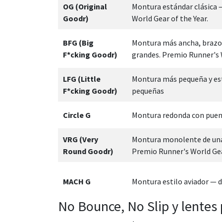
OG (Original
Montura estándar clásica 
Goodr)
World Gear of the Year.
BFG (Big
Montura más ancha, brazos
F*cking Goodr)
grandes. Premio Runner's W
LFG (Little
Montura más pequeña y est
F*cking Goodr)
pequeñas
Circle G
Montura redonda con puent
VRG (Very
Montura monolente de una s
Round Goodr)
Premio Runner's World Gear
MACH G
Montura estilo aviador — di
No Bounce, No Slip y lentes