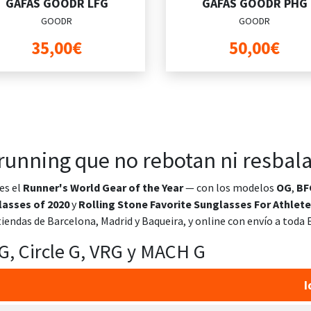
GAFAS GOODR LFG
GAFAS GOODR PHG
GOODR
GOODR
35,00€
50,00€
 running que no rebotan ni resbal
es el
Runner's World Gear of the Year
— con los modelos
OG
,
BF
asses of 2020
y
Rolling Stone Favorite Sunglasses For Athlet
iendas de Barcelona, Madrid y Baqueira, y online con envío a toda 
G, Circle G, VRG y MACH G
I