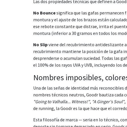
Las dos propiedades técnicas que definen a Good
No Bounce
significa que las gafas permanecen fi
montura y el ajuste de los brazos están calculad
ese rebote constante que distrae, irrita el puente
montura (inferior a 30 gramos en todos los model
No Slip
viene del recubrimiento antideslizante apl
recubrimiento mantiene la posición de la gafa in
desprenderse o acumulan suciedad. Todas las ga
el 100% de los rayos UVA y UVB, incluyendo los 
Nombres imposibles, colore
Una de las señas de identidad más reconocibles 
nombres técnicos neutros, Goodr bautiza cada 
"Going to Valhalla... Witness!"
,
"A Ginger's Soul"
,
de running, la Goodr es la que hace que el corredo
Esta filosofía de marca — seria en lo técnico, c
deporte sin tomarse demasiado en serio. Goodr pa