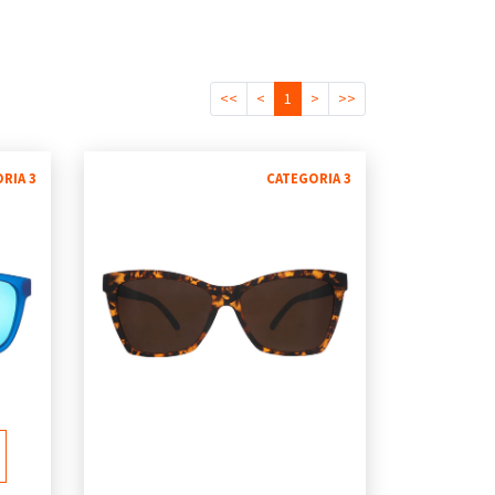
<<
<
1
>
>>
RIA 3
CATEGORIA 3