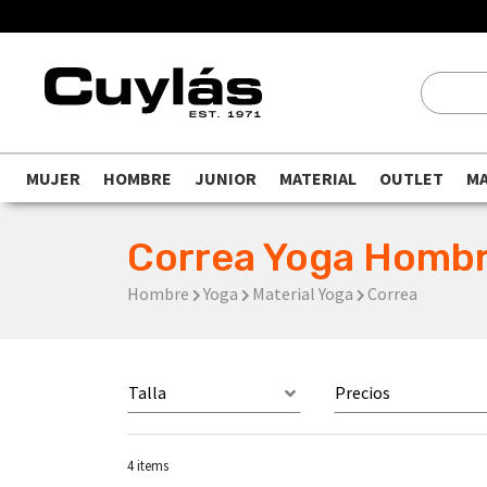
MUJER
HOMBRE
JUNIOR
MATERIAL
OUTLET
M
Correa Yoga Homb
Hombre
Yoga
Material Yoga
Correa
Talla
Precios
4
items