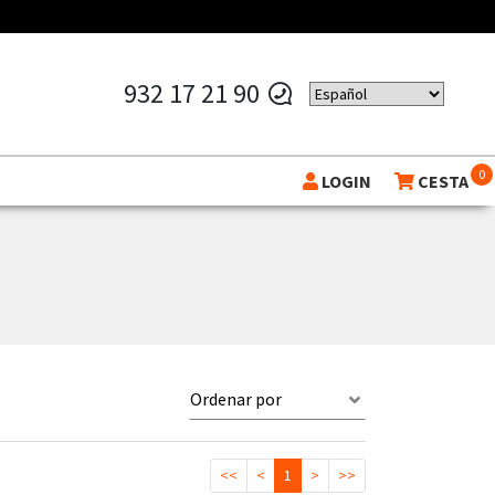
932 17 21 90
0
LOGIN
CESTA
Ordenar por
<<
<
1
>
>>