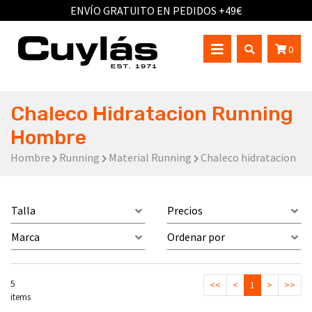
ENVÍO GRATUITO EN PEDIDOS +49€
0
Chaleco Hidratacion Running
Hombre
Hombre
Running
Material Running
Chaleco hidratacion
Talla
Precios
Marca
Ordenar por
5
<<
<
1
>
>>
items