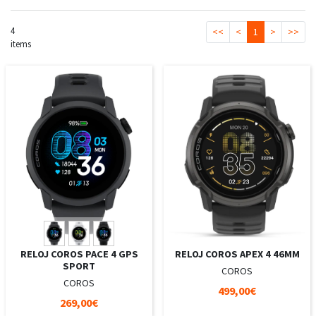
4
<<
<
1
>
>>
items
RELOJ COROS PACE 4 GPS
RELOJ COROS APEX 4 46MM
SPORT
COROS
COROS
499,00€
269,00€