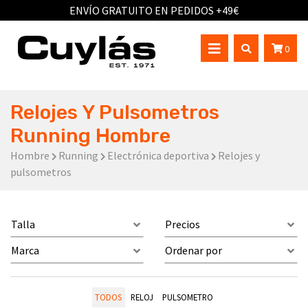
ENVÍO GRATUITO EN PEDIDOS +49€
0
Relojes Y Pulsometros
Running Hombre
Hombre
Running
Electrónica deportiva
Relojes y
pulsometros
Talla
Precios
Marca
Ordenar por
TODOS
RELOJ
PULSOMETRO