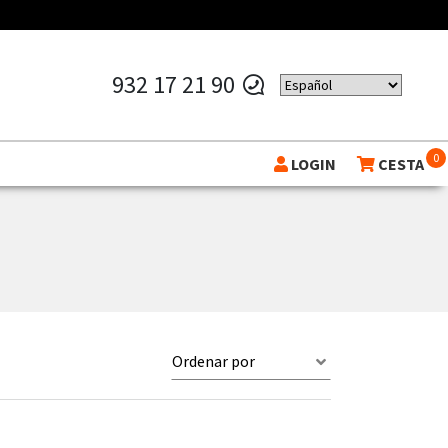
932 17 21 90
0
LOGIN
CESTA
Ordenar por