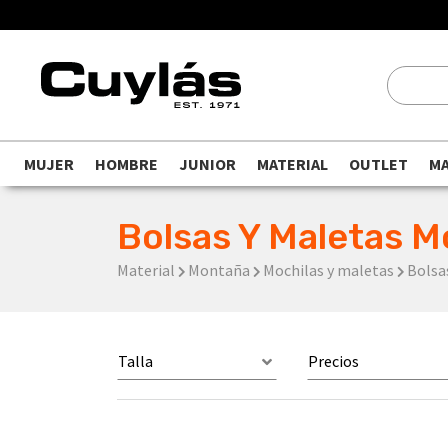
MUJER
HOMBRE
JUNIOR
MATERIAL
OUTLET
M
Bolsas Y Maletas M
Material
Montaña
Mochilas y maletas
Bolsa
Talla
Precios