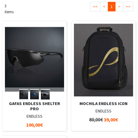
3
<<
<
1
>
>>
items
GAFAS ENDLESS SHELTER
MOCHILA ENDLESS ICON
PRO
ENDLESS
ENDLESS
80,00€
39,00€
100,00€