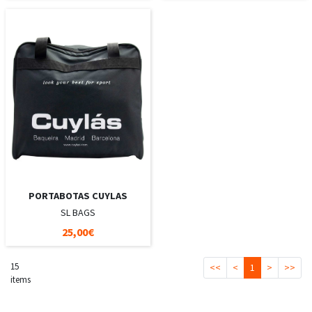
PORTABOTAS CUYLAS
SL BAGS
25,00€
15
<<
<
1
>
>>
items