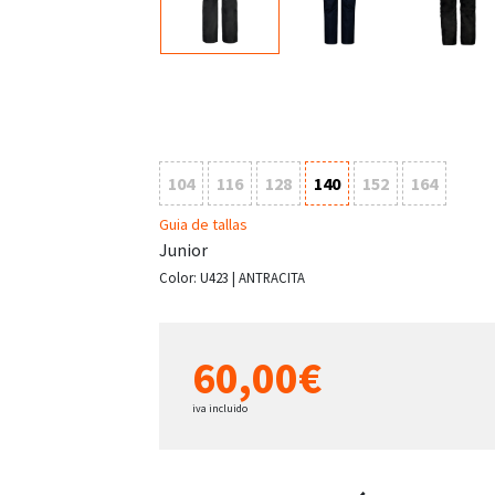
104
116
128
140
152
164
Guia de tallas
Junior
Color:
U423 | ANTRACITA
60,00€
iva incluido