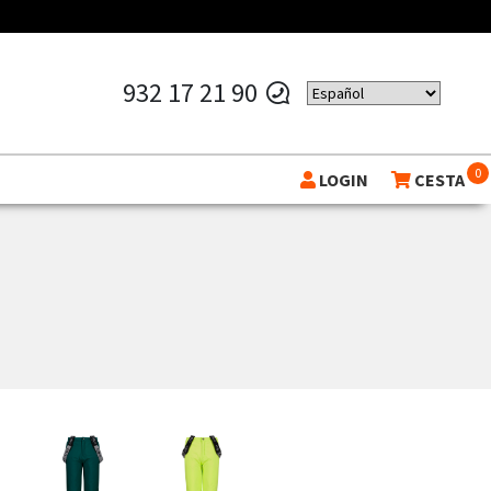
932 17 21 90
0
LOGIN
CESTA