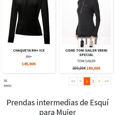
CHAQUETA RH+ ICE
CISNE TONI SAILER VRENI
SPECIAL
RH+
TONI SAILER
145,00€
269,00€
189,00€
36
<<
<
1
2
>
>>
items
Prendas intermedias de Esquí
para Mujer