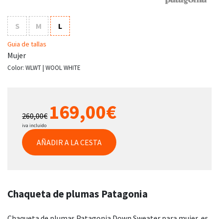
S
M
L
Guia de tallas
Mujer
Color:
WLWT | WOOL WHITE
169,00€
260,00€
iva incluido
AÑADIR A LA CESTA
Chaqueta de plumas Patagonia
Chaqueta de plumas Patagonia Down Sweater para mujer, es