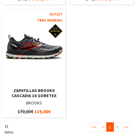
OUTLET
TRAIL RUNNING
ZAPATILLAS BROOKS
CASCADIA 18 GORETEX
BROOKS
170,00€
119,00€
13
<<
<
1
>
>>
items