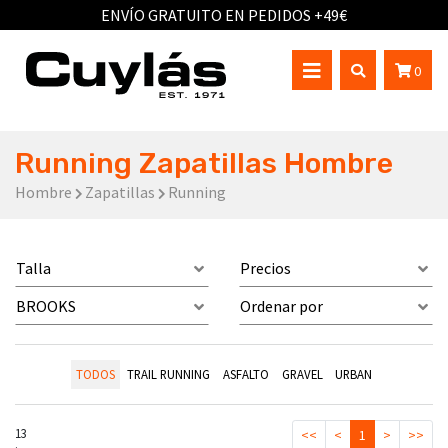
ENVÍO GRATUITO EN PEDIDOS +49€
0
Running Zapatillas Hombre
Hombre
Zapatillas
Running
Talla
Precios
BROOKS
Ordenar por
TODOS
TRAIL RUNNING
ASFALTO
GRAVEL
URBAN
13
<<
<
1
>
>>