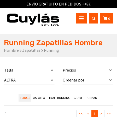
ENVÍO GRATUITO EN PEDIDOS +49€
0
Running Zapatillas Hombre
Hombre
Zapatillas
Running
Talla
Precios
ALTRA
Ordenar por
TODOS
ASFALTO
TRAIL RUNNING
GRAVEL
URBAN
7
<<
<
1
>
>>