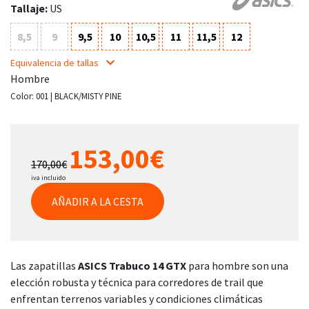
Tallaje:
US
8,5
9
9,5
10
10,5
11
11,5
12
Equivalencia de tallas
Hombre
Color:
001 | BLACK/MISTY PINE
153,00€
170,00€
iva incluido
AÑADIR A LA CESTA
Las zapatillas
ASICS Trabuco 14 GTX
para hombre son una
elección robusta y técnica para corredores de trail que
enfrentan terrenos variables y condiciones climáticas