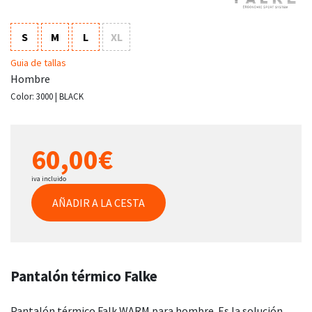
S
M
L
XL
Guia de tallas
Hombre
Color:
3000 | BLACK
60,00€
iva incluido
AÑADIR A LA CESTA
Pantalón térmico Falke
Pantalón térmico Falk WARM para hombre. Es la solución