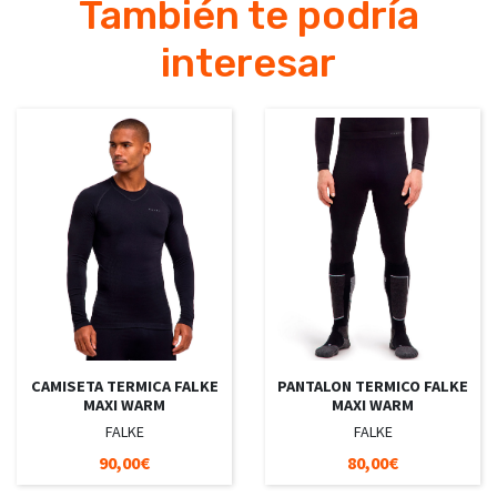
También te podría
interesar
CAMISETA TERMICA FALKE
PANTALON TERMICO FALKE
MAXI WARM
MAXI WARM
FALKE
FALKE
90,00€
80,00€