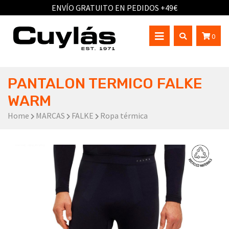
ENVÍO GRATUITO EN PEDIDOS +49€
0
PANTALON TERMICO FALKE
WARM
Home
MARCAS
FALKE
Ropa térmica