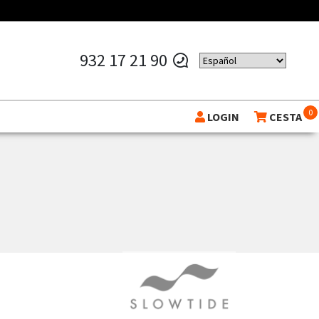
932 17 21 90
0
LOGIN
CESTA