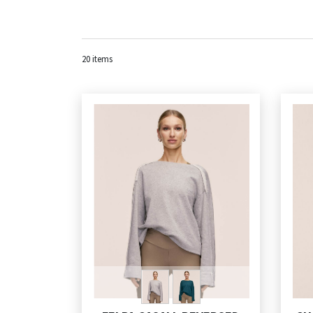
20
items