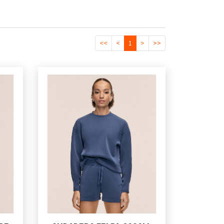
<<
<
1
>
>>