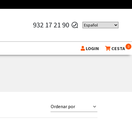
932 17 21 90
0
LOGIN
CESTA
Ordenar por