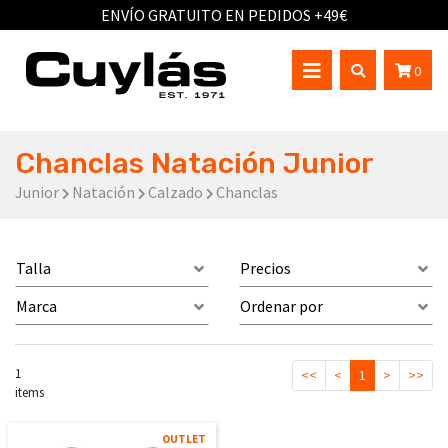
ENVÍO GRATUITO EN PEDIDOS +49€
0
Chanclas Natación Junior
Junior
Natación
Calzado
Chanclas
Talla
Precios
Marca
Ordenar por
1
<<
<
1
>
>>
items
OUTLET