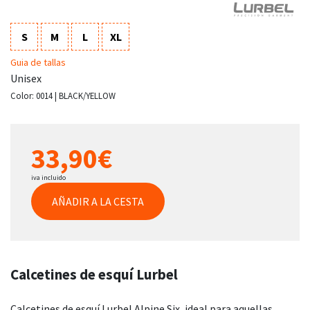
S
M
L
XL
Guia de tallas
Unisex
Color:
0014 | BLACK/YELLOW
33,90€
iva incluido
AÑADIR A LA CESTA
Calcetines de esquí Lurbel
Calcetines de esquí Lurbel Alpine Six, ideal para aquellas