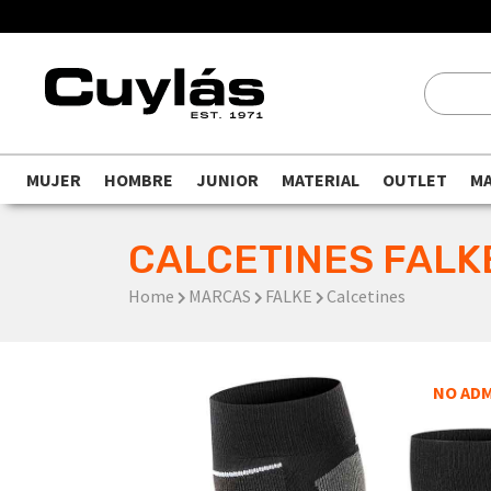
MUJER
HOMBRE
JUNIOR
MATERIAL
OUTLET
M
CALCETINES FALK
Home
MARCAS
FALKE
Calcetines
NO ADM