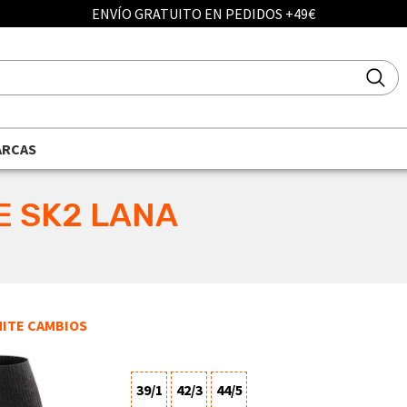
ENVÍO GRATUITO EN PEDIDOS +49€
ARCAS
E SK2 LANA
ITE CAMBIOS
39/1
42/3
44/5