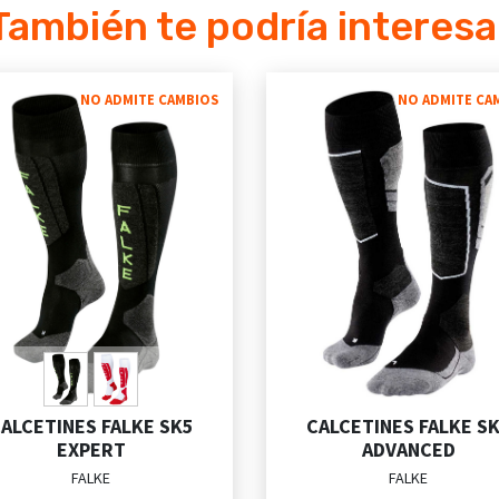
También te podría interesa
NO ADMITE CAMBIOS
NO ADMITE CA
ALCETINES FALKE SK5
CALCETINES FALKE S
EXPERT
ADVANCED
FALKE
FALKE