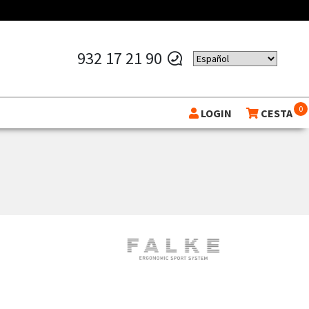
932 17 21 90
0
LOGIN
CESTA