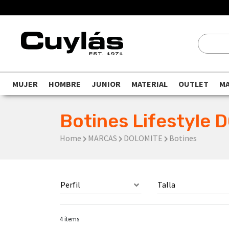
MUJER
HOMBRE
JUNIOR
MATERIAL
OUTLET
M
Botines Lifestyle
Home
MARCAS
DOLOMITE
Botines
Perfil
Talla
4
items