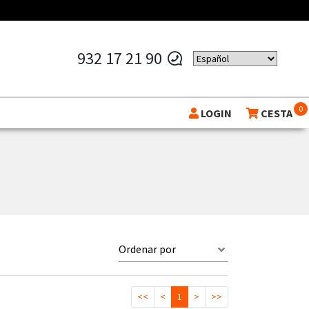
932 17 21 90
0
LOGIN
CESTA
Ordenar por
<<
<
1
>
>>