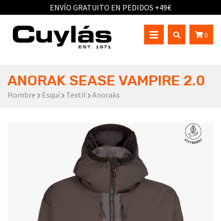
ENVÍO GRATUITO EN PEDIDOS +49€
0
ANORAK SEASE VAMPIRE 2.0
Hombre
Esquí
Textil
Anoraks