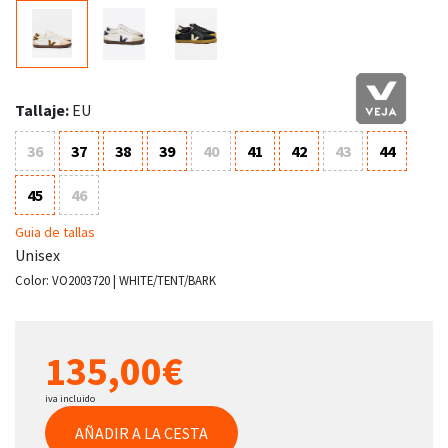
Tallaje:
EU
36
37
38
39
40
41
42
43
44
45
46
Guia de tallas
Unisex
Color:
VO2003720 | WHITE/TENT/BARK
135,00€
iva incluido
AÑADIR A LA CESTA