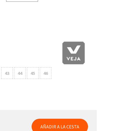
43
44
45
46
AÑADIR A LA CESTA