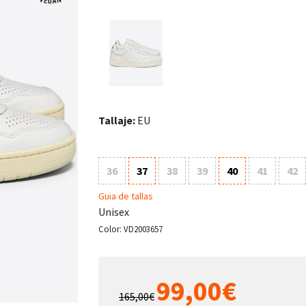
Tallaje:
EU
36
37
38
39
40
41
42
Guia de tallas
Unisex
Color:
VD2003657
99,00€
165,00€