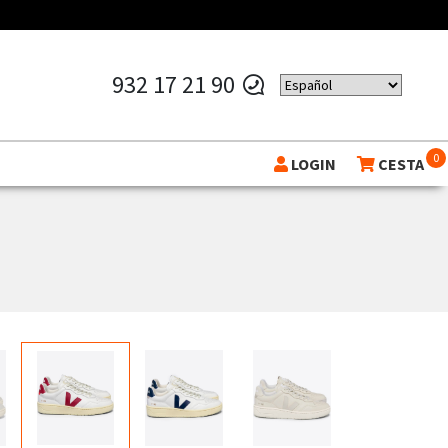
932 17 21 90
0
LOGIN
CESTA