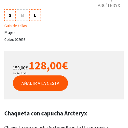
S
M
L
Guia de tallas
Mujer
Color:
022658
128,00€
150,00€
iva incluido
AÑADIR A LA CESTA
Chaqueta con capucha Arcteryx
Chaqueta con capucha Arcteryx Kyanite LT para mujer.